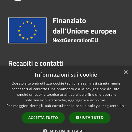
Recapiti e contatti
×
Lungolago Regina Adelaide, n. 15 - 37016 Garda (VR)
Informazioni sui cookie
Telefono:
045.6208444
Questo sito web utilizza cookie tecnici e assimilati strettamente
necessari al corretto funzionamento e alla navigazione del sito,
nonché un cookie tecnico analitico al solo fine di elaborare
informazioni statistiche, aggregate e anonime.
RSS
Copyright © 2026 • Portale
Per maggiori dettagli, può consultare la cookie policy al seguente
link
Accessibilità
Opendata • Powered by
Privacy
Municipium
Accesso
•
RIFIUTA TUTTO
ACCETTA TUTTO
Cookie
redazione
Mappa del sito
MOSTRA DETTAGLI